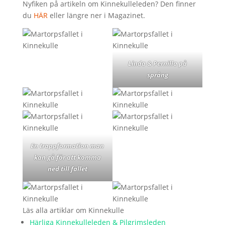
Nyfiken på artikeln om Kinnekulleleden? Den finner
du
HÄR
eller längre ner i Magazinet.
Linda & Pernilla på
språng
En trappformation man
kan gå för att komma
ned till fallet
Läs alla artiklar om Kinnekulle
Härliga Kinnekulleleden & Pilgrimsleden