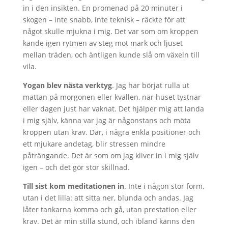
in i den insikten. En promenad på 20 minuter i
skogen – inte snabb, inte teknisk – räckte för att
något skulle mjukna i mig. Det var som om kroppen
kände igen rytmen av steg mot mark och ljuset
mellan träden, och äntligen kunde slå om växeln till
vila.
Yogan blev nästa verktyg
. Jag har börjat rulla ut
mattan på morgonen eller kvällen, när huset tystnar
eller dagen just har vaknat. Det hjälper mig att landa
i mig själv, känna var jag är någonstans och möta
kroppen utan krav. Där, i några enkla positioner och
ett mjukare andetag, blir stressen mindre
påträngande. Det är som om jag kliver in i mig själv
igen – och det gör stor skillnad.
Till sist kom meditationen in
. Inte i någon stor form,
utan i det lilla: att sitta ner, blunda och andas. Jag
låter tankarna komma och gå, utan prestation eller
krav. Det är min stilla stund, och ibland känns den