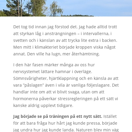
Det tog tid innan jag förstod det. Jag hade alltid trott
att styrkan låg i ansträngningen – i intervallerna, i
svetten och i känslan av att trycka lite extra i backen.
Men mitt i klimakteriet började kroppen viska något
annat. Den ville ha lugn, mer återhämtning.
I den här fasen märker många av oss hur
nervsystemet lättare hamnar i överläge.
Sömnsvårigheter, hjärtklappning och en känsla av att
vara ”påslagen” även i vila är vanliga följeslagare. Det
handlar inte om att vi blivit svaga, utan om att
hormonerna påverkar stressregleringen på ett sätt vi
kanske aldrig upplevt tidigare.
Jag började se på träningen på ett nytt sätt.
Istället
för att bara fråga hur hårt jag kunde pressa, började
jag undra hur jag kunde landa. Naturen blev min väg