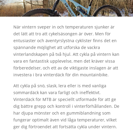
När vintern sveper in och temperaturen sjunker är
det lätt att tro att cykelsäsongen är över. Men för
entusiaster och äventyrslystna cyklister finns det en
spännande möjlighet att utforska de vackra
vinterlandskapen på två hjul. Att cykla på vintern kan
vara en fantastisk upplevelse, men det kräver vissa
förberedelser, och ett av de viktigaste inslagen är att
investera i bra vinterdäck för din mountainbike.
Att cykla på snö, slask, lera eller is med vanliga
sommardäck kan vara farligt och ineffektivt.
Vinterdäck för MTB är speciellt utformade för att ge
dig bättre grepp och kontroll i vinterförhållanden. De
har djupa mönster och en gummiblandning som
fungerar optimalt även vid låga temperaturer, vilket
ger dig förtroendet att fortsätta cykla under vintern.