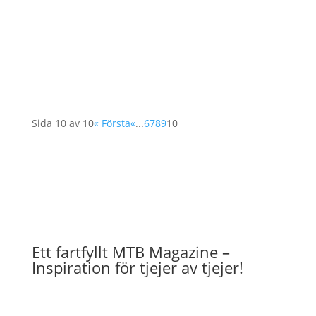
terräng.Heldämpad/full suspension =
Mountainbikes med heldämpning har
dämpning både fram och bak, vilket ger...
Sida 10 av 10
« Första
«
...
6
7
8
9
10
Ett fartfyllt MTB Magazine –
Inspiration för tjejer av tjejer!